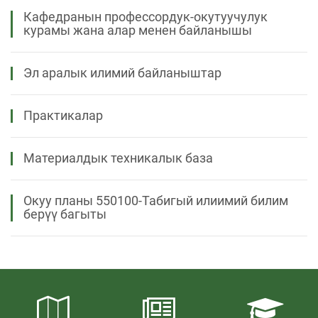
Кафедранын профессордук-окутуучулук
курамы жана алар менен байланышы
Эл аралык илимий байланыштар
Практикалар
Материалдык техникалык база
Окуу планы 550100-Табигый илиимий билим
берүү багыты