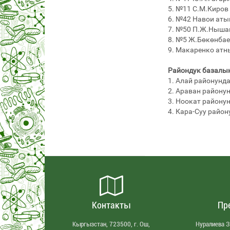
5. №11 С.М.Киров
6. №42 Навои аты
7. №50 П.Ж.Ныша
8. №5 Ж.Бөкөнбае
9. Макаренко атн
Райондук базалык
1. Алай районунд
2. Араван району
3. Ноокат району
4. Кара-Суу райо
Контакты
Пр
Кыргызстан, 723500, г. Ош,
Нуралиева 