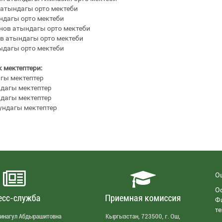
 атындагы орто мектеби
ндагы орто мектеби
нов атындагы орто мектеби
в атындагы орто мектеби
ыдагы орто мектеби
 мектептери:
агы мектептер
ндагы мектептер
ндагы мектептер
нундагы мектептер
О
О
есс-служба
Приемная комиссия
Ф
т
Зинагул Абдырашитовна
Кыргызстан, 723500, г. Ош,