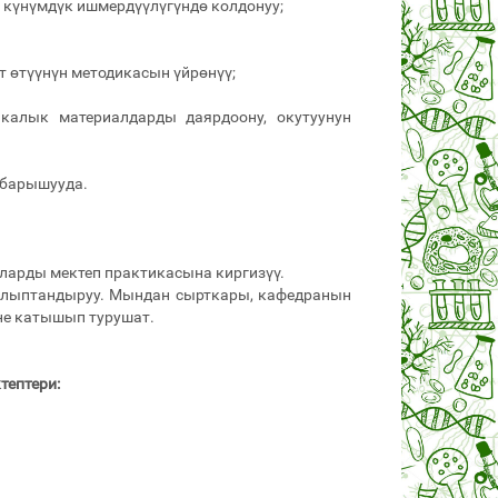
 күнүмдүк ишмердүүлүгүндө колдонуу;
 өтүүнүн методикасын үйрөнүү;
калык материалдарды даярдоону, окутуунун
 барышууда.
аларды мектеп практикасына киргизүү.
 калыптандыруу. Мындан сырткары, кафедранын
не катышып турушат.
тептери: