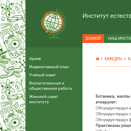
Институт естест
ДОМОЙ
НАШ ИНСТ
Архив
КАФЕДРЫ
К
Индикативный план
Учёный совет
Воспитательная и
общественная работа
Ботаника, жалпы
Женсикй совет
института
өткөрүлөт:
Өсүмдүктөрдүн 
Өсүмдүктөрдүн с
Өсүмдүктөрдүн 
Практиканы уюшту