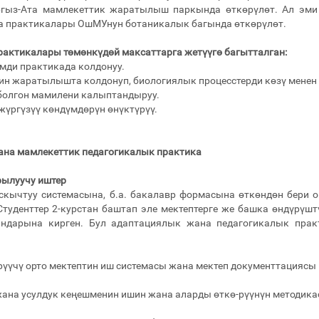
гыз-Ата мамлекеттик жаратылыш паркында өткөрүлөт. Ал эми 
аа практикалары ОшМУнун ботаникалык багында өткөрүлөт.
практикалары төмөнкүдөй максаттарга жетүүгө багытталган:
мди практикада колдонуу.
ин жаратылышта колдонуп, биологиялык процесстерди көзү менен 
олгон мамилени калыптандыруу.
жүргүзүү көндүмдөрүн өнүктүрүү.
ана мамлекеттик педагогикалык практика
рылуучу иштер
аскычтуу системасына, б.а. бакалавр формасына өткөндөн бери 
Студенттер 2-курстан баштап эле мектептерге же башка өндүрү
андарына кирген. Бул адаптациялык жана педагогикалык прак
рүүчү орто мектептин иш системасы жана мектеп документтациясы
жана усулдук кеңешменин ишин жана аларды өткө-рүүнүн методика