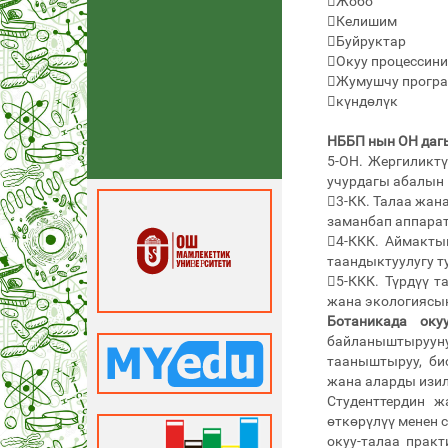
Жобо
Келишим
Буйруктар
Окуу процессини
Жумушчу програ
күндөлүк
НББП нын ОН даг
5-ОН. Жергиликт
учурдагы абалын 
3-КК. Талаа жан
заманбап аппарат
4-ККК. Аймакты
таандыктуулугу т
5-ККК. Түрдүү 
жана экологиясын
Ботаникада оку
байланыштырууну
тааныштыруу, би
жана аларды изил
Студенттердин ж
өткөрүлүү менен
окуу-талаа прак