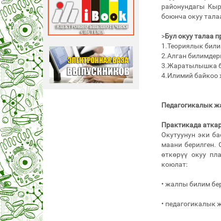
районундагы Кыр
боюнча окуу тал
>
Бул окуу талаа 
1.Теориялык били
2.Алган билимдер
3.Жаратылышка б
4.Илимий байкоо 
Педагогикалык ж
Практикада атка
Окутуунун эки б
маани берилген. 
өткөрүү окуу пл
коюлат:
• жалпы билим бе
• педагогикалык 