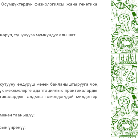
Өсүмдүктөрдүн физиологиясы жана генетика
көрүп, түшүнүүгө мүмкүндүк алышат.
окутууну өндүрүш менен байланыштырууга чоң
штүк мекемелерге адаптациялык практикаларды
тикалардын алдына төмөндөгүдөй милдеттер
 менен таанышуу;
сын үйрөнүү;