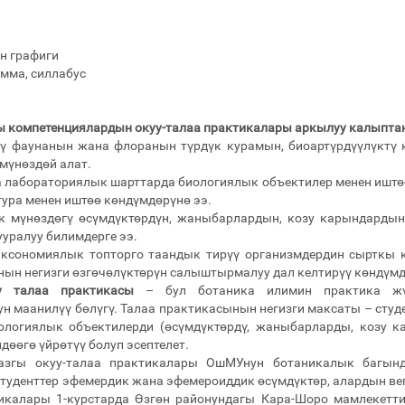
н графиги
мма, силлабус
ы компетенциялардын окуу-талаа практикалары аркылуу калыпт
үү фаунанын жана флоранын түрдүк курамын, биоартүрдүүлүктү к
мүнөздөй алат.
а лабораториялык шарттарда биологиялык объектилер менен ишт
ура менен иштөө көндүмдөрүнө ээ.
к мүнөздөгү өсүмдүктөрдүн, жаныбарлардын, козу карындарды
ууралуу билимдерге ээ.
таксономиялык топторго таандык тирүү организмдердин сырткы
ын негизги өзгөчөлүктөрүн салыштырмалуу дал келтирүү көндүмд
у талаа практикасы
– бул ботаника илимин практика жүз
н маанилүү бөлүгү. Талаа практикасынын негизги максаты – сту
ологиялык объектилерди (өсүмдүктөрдү, жаныбарларды, козу к
дөөгө үйрөтүү болуп эсептелет.
азгы окуу-талаа практикалары ОшМУнун ботаникалык багынд
 студенттер эфемердик жана эфемероиддик өсүмдүктөр, алардын 
тикалары 1-курстарда Өзгөн районундагы Кара-Шоро мамлекетт