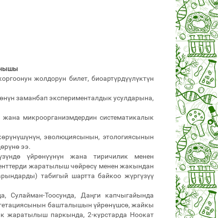
анышы
оргоонун жолдорун билет, биоартүрдүүлүктүн
өөнүн заманбап эксперименталдык усулдарына,
н жана микроорганизмдердин систематикалык
 көрүнүшүнүн, эволюциясынын, этологиясынын
өрүнө ээ.
үндө үйрөнүүнүн жана тиричилик менен
денттерди жаратылыш чөйрөсү менен жакындан
арындарды) табигый шартта байкоо жүргүзүү
а, Сулайман-Тоосунда, Даңги капчыгайында
вегетациясынын башталышын үйрөнүшсө, жайкы
ик жаратылыш паркында, 2-курстарда Ноокат