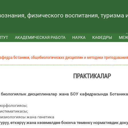
вознания, физического воспитания, туризма 
ИТУТ
АКАДЕМИЧЕСКАЯ РАБОТА
НАУКА
КАФЕДРЫ
МЕЖ
афедра ботаники, общебиологических дисциплин и методики преподавания
ПРАКТИКАЛАР
 биологиялык дисциплиналар жана БОУ кафедрасында Ботаника
морфологиясы;
истематикасы;
физиологиясы жана генетика
руу, өткөрүү жана көзөмөлдөө боюнча төмөнкү нормативдик доку