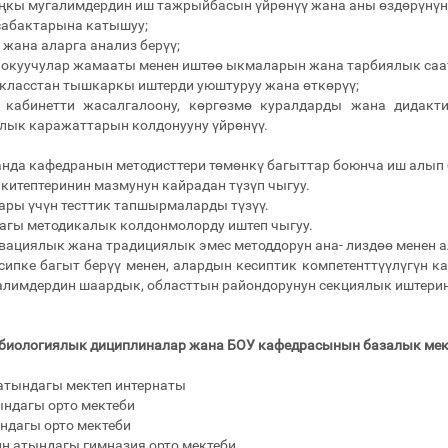
ыңкы мугалимдердин иш тажрыйбасын үйрөнүү жана аны өздөрүнүн
сабактарына катышуу;
 жана аларга анализ берүү;
а окуучулар жамааты менен иштөө ыкмаларын жана тарбиялык саат
 класстан тышкаркы иштерди уюштуруу жана өткөрүү;
 кабинетти жасалгалоону, көргөзмө куралдарды жана дидакти
лык каражаттарын колдонууну үйрөнүү.
нда кафедранын методисттери төмөнкү багыттар боюнча иш алып
 китептеринин мазмунун кайрадан түзүп чыгуу.
лары үчүн тесттик тапшырмаларды түзүү.
дагы методикалык колдонмолорду иштеп чыгуу.
овациялык жана традициялык эмес методдорун ана- лиздөө менен 
сипке багыт берүү менен, алардын кесиптик компетенттүүлүгүн
алимдердин шаардык, областтын райондорунун секциялык иштери
 биологиялык дициплиналар жана БОУ кафедрасынын базалык мек
 атындагы мектеп интернаты
ындагы орто мектеби
ндагы орто мектеби
ин атындагы гимназия орто мектеби