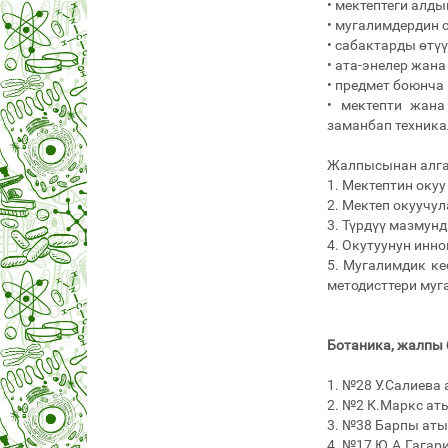
• мектептеги алд
• мугалимдердин 
• сабактарды өтүү
• ата-энелер жан
• предмет боюнча
• мектепти жана
заманбап техника
Жалпысынан алга
1. Мектептин окуу
2. Мектеп окуучу
3. Түрдүү мазмун
4. Окутуунун инн
5. Мугалимдик ке
методисттери муг
Ботаника, жалпы
1. №28 У.Салиева
2. №2 К.Маркс ат
3. №38 Барпы аты
4. №17 Ю.А.Гагар