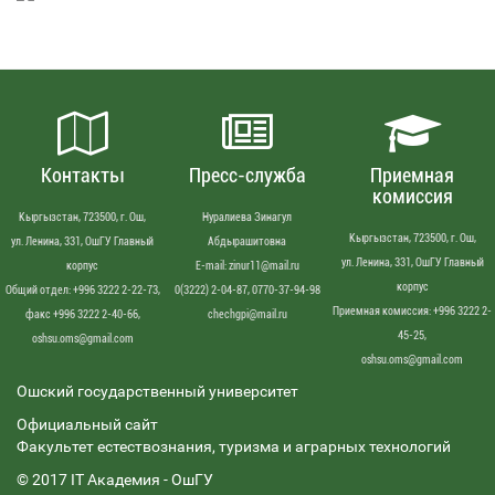
Контакты
Пресс-служба
Приемная
комиссия
Кыргызстан, 723500, г. Ош,
Нуралиева Зинагул
Кыргызстан, 723500, г. Ош,
ул. Ленина, 331, ОшГУ Главный
Абдырашитовна
ул. Ленина, 331, ОшГУ Главный
корпус
Е-mail: zinur11@mail.ru
корпус
Общий отдел: +996 3222 2-22-73,
0(3222) 2-04-87, 0770-37-94-98
Приемная комиссия: +996 3222 2-
факс +996 3222 2-40-66,
chechgpi@mail.ru
45-25,
oshsu.oms@gmail.com
oshsu.oms@gmail.com
Ошский государственный университет
Официальный сайт
Факультет естествознания, туризма и аграрных технологий
© 2017 IT Академия - OшГУ