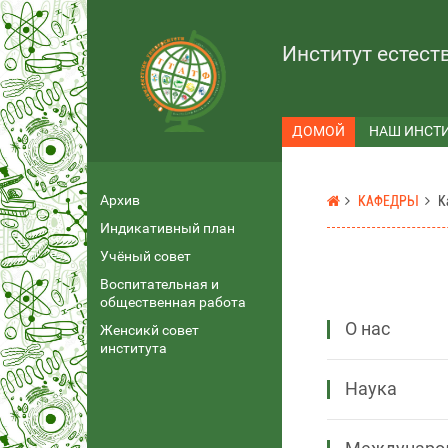
Институт естест
ДОМОЙ
НАШ ИНСТ
Архив
КАФЕДРЫ
К
Индикативный план
Учёный совет
Воспитательная и
общественная работа
О нас
Женсикй совет
института
Наука