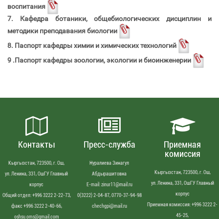
воспитания
7. Кафедра ботаники, общебиологических дисциплин и
методики преподавания биологии
8. Паспорт кафедры химии и химических технологий
9 .Паспорт кафедры зоологии, экологии и биоинженерии
Контакты
Пресс-служба
Приемная
комиссия
Кыргызстан, 723500, г. Ош,
Нуралиева Зинагул
Кыргызстан, 723500, г. Ош,
ул. Ленина, 331, ОшГУ Главный
Абдырашитовна
ул. Ленина, 331, ОшГУ Главный
корпус
Е-mail: zinur11@mail.ru
корпус
Общий отдел: +996 3222 2-22-73,
0(3222) 2-04-87, 0770-37-94-98
Приемная комиссия: +996 3222 2-
факс +996 3222 2-40-66,
chechgpi@mail.ru
45-25,
oshsu.oms@gmail.com