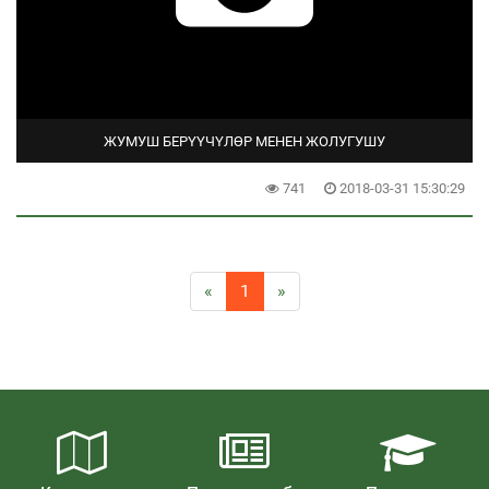
ЖУМУШ БЕРҮҮЧҮЛӨР МЕНЕН ЖОЛУГУШУ
741
2018-03-31 15:30:29
«
1
»