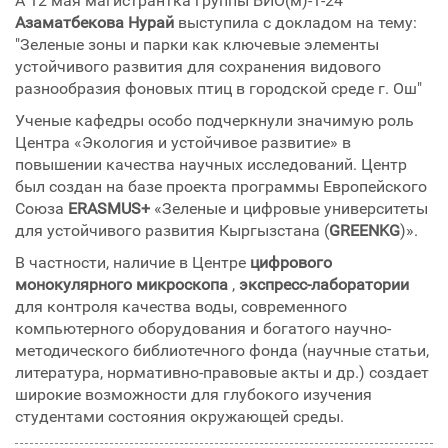
А 12 мая магистрантка группы БИО(м)-1-24
Азаматбекова Нурай
выступила с докладом на тему:
"Зеленые зоны и парки как ключевые элементы
устойчивого развития для сохранения видового
разнообразия фоновых птиц в городской среде г. Ош"
Ученые кафедры особо подчеркнули значимую роль
Центра «Экология и устойчивое развитие» в
повышении качества научных исследований. Центр
был создан на базе проекта программы Европейского
Союза
ERASMUS+
«Зеленые и цифровые университеты
для устойчивого развития Кыргызстана (
GREENKG
)».
В частности, наличие в Центре
цифрового
монокулярного микроскопа
,
экспресс-лаборатории
для контроля качества воды, современного
компьютерного оборудования и богатого научно-
методического библиотечного фонда (научные статьи,
литература, нормативно-правовые акты и др.) создает
широкие возможности для глубокого изучения
студентами состояния окружающей среды.