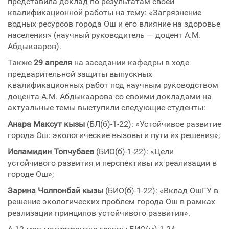
представила доклад по результатам своей
квалификационной работы на тему: «Загрязнение
водных ресурсов города Ош и его влияние на здоровье
населения» (научный руководитель — доцент А.М.
Абдыкааров).
Также
29 апреля
на заседании кафедры в ходе
предварительной защиты выпускных
квалификационных работ под научным руководством
доцента А.М. Абдыкаарова со своими докладами на
актуальные темы выступили следующие студенты:
Анара Максут кызы
(БЛ(б)-1-22): «Устойчивое развитие
города Ош: экологические вызовы и пути их решения»;
Исламидин Топчубаев
(БИО(б)-1-22): «Цели
устойчивого развития и перспективы их реализации в
городе Ош»;
Зарина Чолпонбай кызы
(БИО(б)-1-22): «Вклад ОшГУ в
решение экологических проблем города Ош в рамках
реализации принципов устойчивого развития».