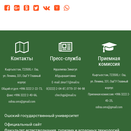
Контакты
Пресс-служба
Приемная
комиссия
Кыргызстан, 723500, г. Ош,
Нуралиева Зинагул
Кыргызстан, 723500, г. Ош,
ул. Ленина, 331, ОшГУ Главный
Абдырашитовна
ул. Ленина, 331, ОшГУ Главный
корпус
Е-mail: zinur11@mail.ru
корпус
Общий отдел: +996 3222 2-22-73,
0(3222) 2-04-87, 0770-37-94-98
Приемная комиссия: +996 3222 2-
факс +996 3222 2-40-66,
chechgpi@mail.ru
45-25,
oshsu.oms@gmail.com
oshsu.oms@gmail.com
Ошский государственный университет
Официальный сайт
Факультет естествознания, туризма и аграрных технологий